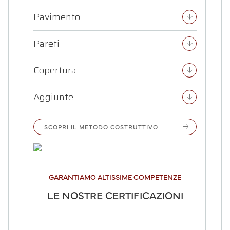
Pavimento
arrow_downward
Pareti
arrow_downward
Copertura
arrow_downward
Aggiunte
arrow_downward
arrow_forward
SCOPRI IL METODO COSTRUTTIVO
GARANTIAMO ALTISSIME COMPETENZE
LE NOSTRE CERTIFICAZIONI