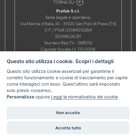
TORNA SU
Prefab S.r.l.
Sede legale e operativa:
Via Marinai d'Italia, 10 - 31020 San Polo di Piave (TV)
C.F. / P.IVA 03384010264
SDI M5UXCR1
Numero Rea TV - 268032
Capitale Sociale I.V. 110.000€
Telefono
+39 0422 803280
Questo sito utilizza i cookie. Scopri i dettagli
Mail
info@prefabitaly.com
|
commerciale@prefabitaly.com
PEC
prefabtv@cgn.legalmail.it
Questo sito utilizza cookie essenziali per garantirne il
Orari Uffici:
corretto funzionamento e cookie di tracciamento per capire
08.00 - 12.00 / 13.30 - 17.00
come interagisci con esso. Quest'ultimo sarà impostato
Orari Carico / Scarico:
solo previo consenso..
07.30 - 11.30 / 13.30 - 16.30
Personalizza
oppure
Leggi la normativativa dei cookie
INVIA UNA RICHIESTA
Non accetto
Copyright 2009-2026
Cookie policy
Privacy Policy
Politica aziendale
Accetta tutto
Designed with ❤ by
WABi
, developed by