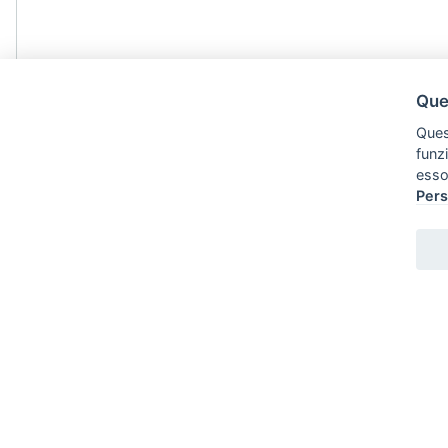
Ques
Quest
funz
esso
Pers
HOMEPAGE
SETTORI
FUNZIONI
NOLEGGIO E PRONTA CONSEGNA
REALIZZAZIONI