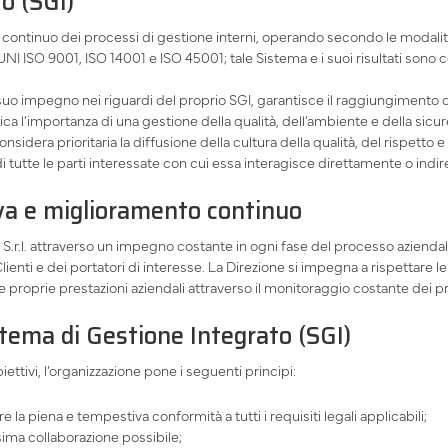
o (SGI)
o continuo dei processi di gestione interni, operando secondo le modalit
 ISO 9001, ISO 14001 e ISO 45001; tale Sistema e i suoi risultati sono c
suo impegno nei riguardi del proprio SGI, garantisce il raggiungimento dei 
ica l’importanza di una gestione della qualità, dell’ambiente e della sic
nsidera prioritaria la diffusione della cultura della qualità, del rispetto e
 di tutte le parti interessate con cui essa interagisce direttamente o ind
va e miglioramento continuo
b S.r.l. attraverso un impegno costante in ogni fase del processo aziendal
enti e dei portatori di interesse. La Direzione si impegna a rispettare le
 proprie prestazioni aziendali attraverso il monitoraggio costante dei prop
stema di Gestione Integrato (SGI)
ttivi, l’organizzazione pone i seguenti principi:
 la piena e tempestiva conformità a tutti i requisiti legali applicabili;
sima collaborazione possibile;