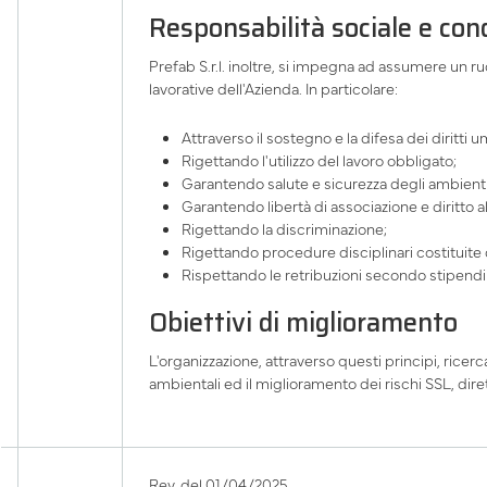
Responsabilità sociale e cond
Prefab S.r.l. inoltre, si impegna ad assumere un ruo
lavorative dell'Azienda. In particolare:
Attraverso il sostegno e la difesa dei diritti u
Rigettando l'utilizzo del lavoro obbligato;
Garantendo salute e sicurezza degli ambienti 
Garantendo libertà di associazione e diritto al
Rigettando la discriminazione;
Rigettando procedure disciplinari costituite da
Rispettando le retribuzioni secondo stipendi 
Obiettivi di miglioramento
L'organizzazione, attraverso questi principi, ricer
ambientali ed il miglioramento dei rischi SSL, dirett
Rev. del 01/04/2025