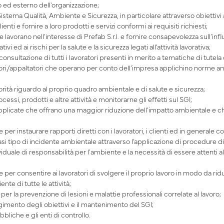
 ed esterno dell'organizzazione;
stema Qualità, Ambiente e Sicurezza, in particolare attraverso obiettivi 
nti e fornire a loro prodotti e servizi conformi ai requisiti richiesti;
vorano nell’interesse di Prefab S.r.l. e fornire consapevolezza sull’influ
tivi ed ai rischi per la salute e la sicurezza legati all’attività lavorativa;
onsultazione di tutti i lavoratori presenti in merito a tematiche di tutela 
tori/appaltatori che operano per conto dell’impresa applichino norme am
autorità riguardo al proprio quadro ambientale e di salute e sicurezza;
cessi, prodotti e altre attività e monitorarne gli effetti sul SGI;
pplicate che offrano una maggior riduzione dell’impatto ambientale e ch
er instaurare rapporti diretti con i lavoratori, i clienti ed in generale co
i tipo di incidente ambientale attraverso l’applicazione di procedure di
iduale di responsabilità per l'ambiente e la necessità di essere attenti a
e per consentire ai lavoratori di svolgere il proprio lavoro in modo da ridu
nte di tutte le attività;
 per la prevenzione di lesioni e malattie professionali correlate al lavoro;
ngimento degli obiettivi e il mantenimento del SGI;
bliche e gli enti di controllo.