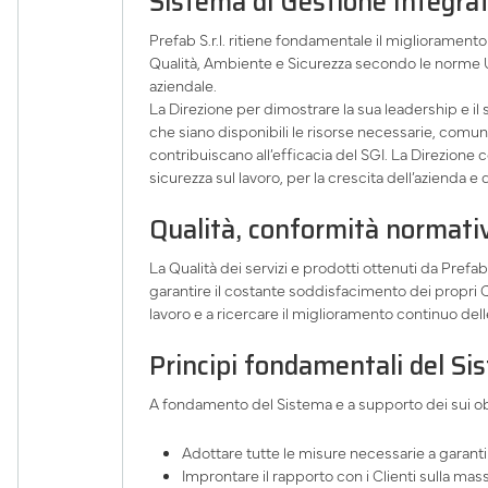
Sistema di Gestione Integrat
Prefab S.r.l. ritiene fondamentale il migliorament
Qualità, Ambiente e Sicurezza secondo le norme UNI
aziendale.
La Direzione per dimostrare la sua leadership e il 
che siano disponibili le risorse necessarie, comun
contribuiscano all’efficacia del SGI. La Direzione co
sicurezza sul lavoro, per la crescita dell’azienda e
Qualità, conformità normati
La Qualità dei servizi e prodotti ottenuti da Prefa
garantire il costante soddisfacimento dei propri Cli
lavoro e a ricercare il miglioramento continuo delle
Principi fondamentali del Si
A fondamento del Sistema e a supporto dei sui obie
Adottare tutte le misure necessarie a garantire
Improntare il rapporto con i Clienti sulla mas