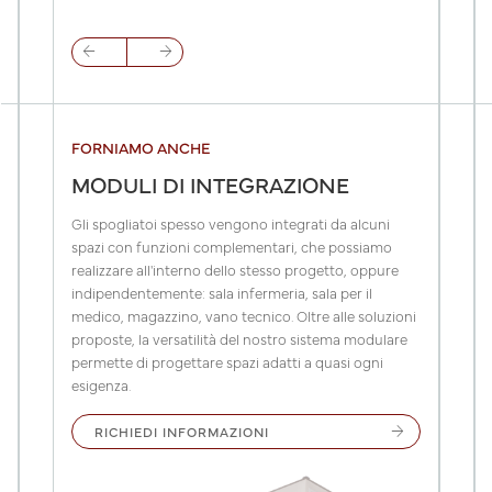
arrow_back
arrow_forward
FORNIAMO ANCHE
MODULI DI INTEGRAZIONE
Gli spogliatoi spesso vengono integrati da alcuni
spazi con funzioni complementari, che possiamo
realizzare all'interno dello stesso progetto, oppure
indipendentemente: sala infermeria, sala per il
medico, magazzino, vano tecnico. Oltre alle soluzioni
proposte, la versatilità del nostro sistema modulare
permette di progettare spazi adatti a quasi ogni
esigenza.
arrow_forward
RICHIEDI INFORMAZIONI