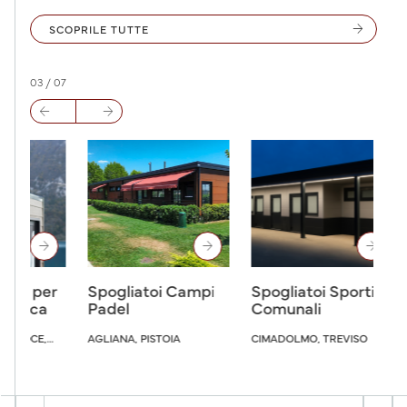
arrow_forward
SCOPRILE TUTTE
03
/
07
arrow_back
arrow_forward
arrow_forward
arrow_forward
r
Spogliatoi Campi
Spogliatoi Sportivi
Show
Padel
Comunali
Zenna
AGLIANA, PISTOIA
CIMADOLMO, TREVISO
PORTO V