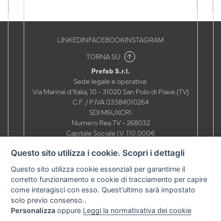
TORNA SU
Prefab S.r.l.
Sede legale e operativa:
Via Marinai d'Italia, 10 - 31020 San Polo di Piave (TV)
C.F. / P.IVA 03384010264
SDI M5UXCR1
Numero Rea TV - 268032
Capitale Sociale I.V. 110.000€
Telefono
+39 0422 803280
Questo sito utilizza i cookie. Scopri i dettagli
Mail
info@prefabitaly.com
|
commerciale@prefabitaly.com
PEC
prefabtv@cgn.legalmail.it
Questo sito utilizza cookie essenziali per garantirne il
Orari Uffici:
corretto funzionamento e cookie di tracciamento per capire
08.00 - 12.00 / 13.30 - 17.00
come interagisci con esso. Quest'ultimo sarà impostato
Orari Carico / Scarico:
solo previo consenso..
07.30 - 11.30 / 13.30 - 16.30
Personalizza
oppure
Leggi la normativativa dei cookie